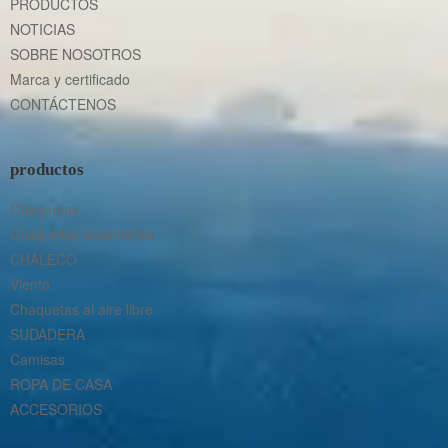
PRODUCTOS
NOTICIAS
SOBRE NOSOTROS
Marca y certificado
CONTÁCTENOS
productos
Chaquetas
Chaquetas acolchadas
CHALECO
Viento
Chaquetas al aire libre
SUDADERA
Camisas
ROPA DE CASA
ACCESORIOS