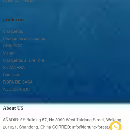
CONTÁCTENOS
productos
Chaquetas
Chaquetas acolchadas
CHALECO
Viento
Chaquetas al aire libre
SUDADERA
Camisas
ROPA DE CASA
ACCESORIOS
About US
AÑADIR: 6F Building 57, No.3999 West Taixiang Street, Weifang 
261021, Shandong, China CORREO: info@fortune-forest.com 