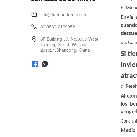
info@fortune-forest.com
86 0536-2109952
6F Building 57, No.3999 West
Taixiang Street, Weifang
261021,Shandong, China