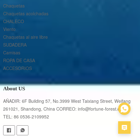
Chaquetas
Chaquetas acolchadas
CHALECO
Viento
Chaquetas al aire libre
SUDADERA
Camisas
ROPA DE CASA
ACCESORIOS
About US
AÑADIR: 6F Building 57, No.3999 West Taixiang Street, Weifang 
261021, Shandong, China CORREO: info@fortune-forest.com 
TEL: 86 0536-2109952