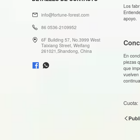
info@fortune-forest.com
86 0536-2109952
6F Building 57, No.3999 West
Taixiang Street, Weifang
261021,Shandong, China
Cuota:
Publ